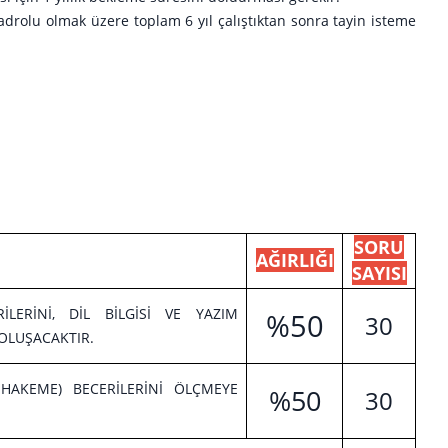
drolu olmak üzere toplam 6 yıl çalıştıktan sonra tayin isteme
SORU
AĞIRLIĞI
SAYISI
LERİNİ, DİL BİLGİSİ VE YAZIM
%50
30
OLUŞACAKTIR.
HAKEME) BECERİLERİNİ ÖLÇMEYE
%50
30