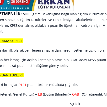
ETMENLİK:
Milli Eğitim Bakanlığına bağlı olan eğitim kurumlar
en sınavdır. Eğitim Fakülteleri ve Fen Edebiyat Fakültelerinden 
ayların, KPSS’den almış oldukları puan ile öğretmen kadroları için 
ır.
TAMA SÜRECİ
:
ları ilk olarak belirlenen sınavlardan,mezuniyetlerine uygun olanl
n her branş için açılan kontenjan sayısının 3 katı aday KPSS puanı 
r mülakat puanı üstünlüğüne göre yapılır.
 PUAN TÜRLERİ:
ki branşlar
P121
puan türü ile mülakata çağırılır.
Yetenek Genel Kültür) +
EB
(Eğitim Bilimleri)+
ÖABT
(Öğretmenlik Ala
ürkçe 9)Fizik