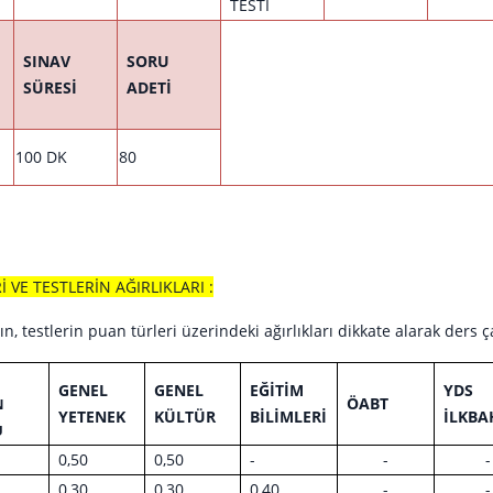
TESTİ
SINAV
SORU
SÜRESİ
ADETİ
100 DK
80
 VE TESTLERİN AĞIRLIKLARI :
ın, testlerin puan türleri üzerindeki ağırlıkları dikkate alarak ders
GENEL
GENEL
EĞİTİM
YDS
ÖABT
N
YETENEK
KÜLTÜR
BİLİMLERİ
İLKBA
Ü
0,50
0,50
-
-
-
0,30
0,30
0,40
-
-