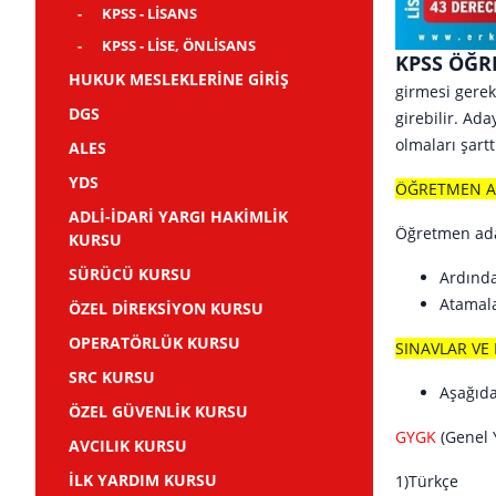
KPSS - LİSANS
KPSS - LİSE, ÖNLİSANS
KPSS ÖĞR
HUKUK MESLEKLERİNE GİRİŞ
girmesi gerek
DGS
girebilir. Ad
olmaları şartt
ALES
YDS
ÖĞRETMEN A
ADLİ-İDARİ YARGI HAKİMLİK
Öğretmen aday
KURSU
SÜRÜCÜ KURSU
Ardında
Atamala
ÖZEL DİREKSİYON KURSU
OPERATÖRLÜK KURSU
SINAVLAR VE
SRC KURSU
Aşağıda
ÖZEL GÜVENLİK KURSU
GYGK
(Genel 
AVCILIK KURSU
İLK YARDIM KURSU
1)T