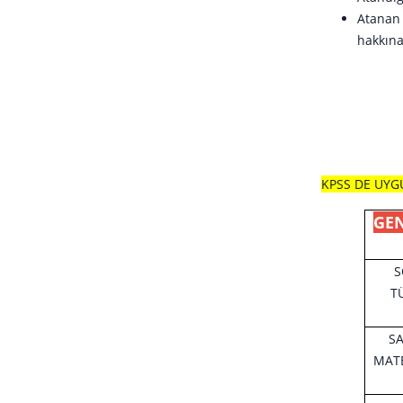
Atanan 
hakkına
KPSS DE UYG
GEN
S
T
S
MATE