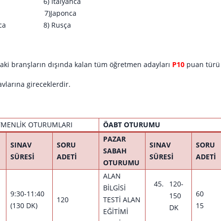
ça 6) İtalyanca
ce 7)Japonca
sızca 8) Rusça
aki branşların dışında kalan tüm öğretmen adayları
P10
puan türü i
avlarına gireceklerdir.
TMENLİK OTURUMLARI
ÖABT OTURUMU
PAZAR
SINAV
SORU
SINAV
SORU
SABAH
SÜRESİ
ADETİ
SÜRESİ
ADETİ
OTURUMU
ALAN
120-
BİLGİSİ
9:30-11:40
60
150
120
TESTİ ALAN
(130 DK)
15
DK
EĞİTİMİ