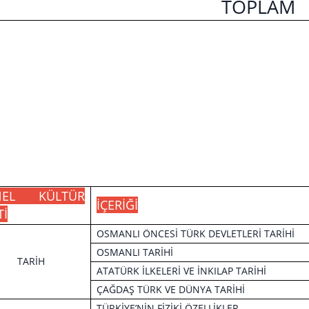
TOPLAM
NEL KÜLTÜR
İÇERİĞİ
Tİ
OSMANLI ÖNCESİ TÜRK DEVLETLERİ TARİHİ
OSMANLI TARİHİ
TARİH
ATATÜRK İLKELERİ VE İNKILAP TARİHİ
ÇAĞDAŞ TÜRK VE DÜNYA TARİHİ
TÜRKİYE’NİN FİZİKİ ÖZELLİKLER