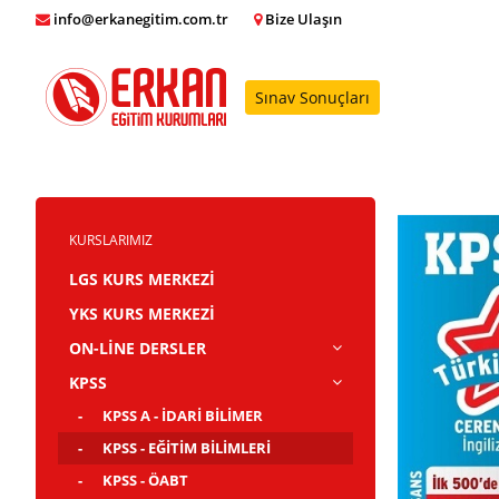
info@erkanegitim.com.tr
Bize Ulaşın
Sınav Sonuçları
KURSLARIMIZ
LGS KURS MERKEZİ
YKS KURS MERKEZİ
ON-LİNE DERSLER
KPSS
KPSS A - İDARİ BİLİMER
KPSS - EĞİTİM BİLİMLERİ
KPSS - ÖABT