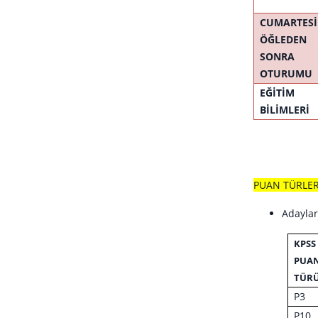
CUMARTESİ
ÖĞLEDEN
SONRA
OTURUMU
EĞİTİM
BİLİMLERİ
PUAN TÜRLERİ
Adaylar
KPSS
PUA
TÜR
P3
P10