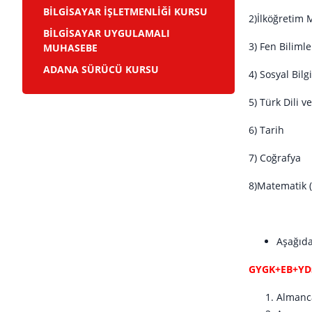
BİLGİSAYAR İŞLETMENLİĞİ KURSU
2)İlkö
BİLGİSAYAR UYGULAMALI
3) Fen Bi
MUHASEBE
ADANA SÜRÜCÜ KURSU
4) Sosy
5) Türk D
6) T
7) Co
8)Mate
17
Aşağıda
GYGK+EB+YD
Alma