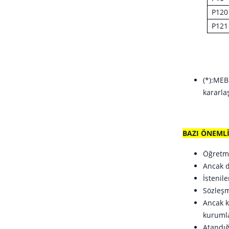
P120
P121
(*):ME
kararlaş
BAZI ÖNEMLİ
Öğretme
Ancak d
İstenil
Sözleşm
Ancak k
kurumla
Atandığ