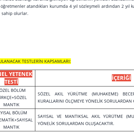
öğretmenler atandıkları kurumda 4 yıl sözleşmeli ardından 2 yıl ka
 sahip olurlar.
ULANACAK TESTLERİN KAPSAMLARI:
EL YETENEK
İÇERİĞİ
TESTİ
ÖZEL BÖLÜM
SÖZEL AKIL YÜRÜTME (MUHAKEME) BECERİ
ÜRKÇE+SÖZEL
KURALLARINI ÖLÇMEYE YÖNELİK SORULARDAN 
MANTIK
AYISAL BÖLÜM
SAYISAL VE MANTIKSAL AKIL YÜRÜTME (MU
MATİK+SAYISAL
YÖNELİK SORULARDAN OLUŞACAKTIR.
MANTIK