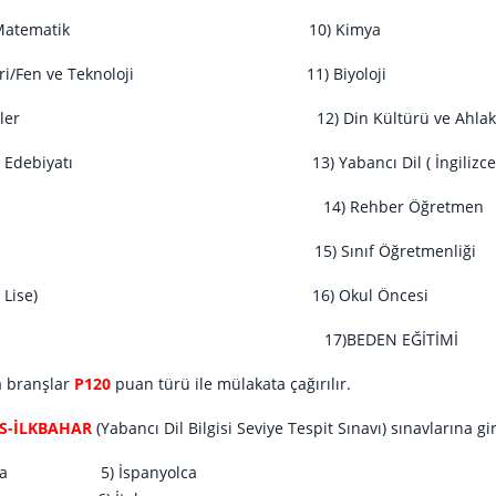
ğretim Matematik 10) Kimya
limleri/Fen ve Teknoloji 11) Biyoloji
al Bilgiler 12) Din Kültürü ve Ahlak Bil
ili ve Edebiyatı 13) Yabancı Dil ( İngilizce
arih 14) Rehber Öğretmen
ğrafya 15) Sınıf Öğretmenliği
matik ( Lise) 16) Okul Öncesi
)BEDEN EĞİTİMİ
 branşlar
P120
puan türü ile mülakata çağırılır.
S-İLKBAHAR
(Yabancı Dil Bilgisi Seviye Tespit Sınavı) sınavlarına gi
nca 5) İspanyolca