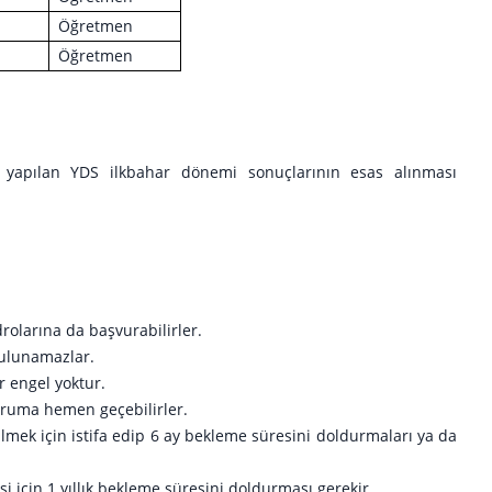
Öğretmen
Öğretmen
a yapılan YDS ilkbahar dönemi sonuçlarının esas alınması
rolarına da başvurabilirler.
bulunamazlar.
r engel yoktur.
kuruma hemen geçebilirler.
lmek için istifa edip 6 ay bekleme süresini doldurmaları ya da
için 1 yıllık bekleme süresini doldurması gerekir.