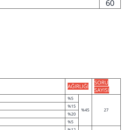
60
SORU
AĞIRLIĞI
SAYISI
%5
%15
%45
27
%20
%5
%12