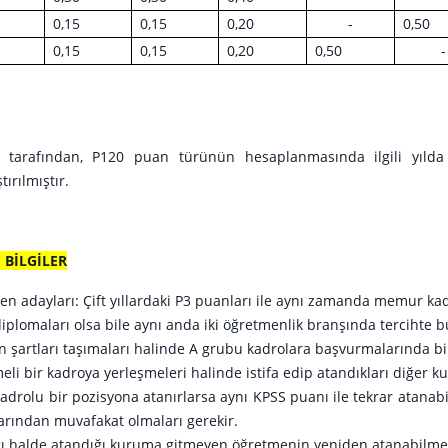
0,15
0,15
0,20
-
0,50
0,15
0,15
0,20
0,50
-
B tarafından, P120 puan türünün hesaplanmasında ilgili yıld
tırılmıştır.
 BİLGİLER
n adayları: Çift yıllardaki P3 puanları ile aynı zamanda memur kad
iplomaları olsa bile aynı anda iki öğretmenlik branşında tercihte 
en şartları taşımaları halinde A grubu kadrolara başvurmalarında bi
eli bir kadroya yerleşmeleri halinde istifa edip atandıkları diğer 
adrolu bir pozisyona atanırlarsa aynı KPSS puanı ile tekrar atanabi
rından muvafakat olmaları gerekir.
ı halde atandığı kuruma gitmeyen öğretmenin yeniden atanabilmesi 