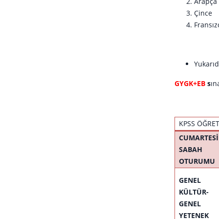
Arap
Çin
Fran
Yukarıd
GYGK+EB
s
ın
KPSS ÖĞRE
CUMARTESİ
SABAH
OTURUMU
GENEL
KÜLTÜR-
GENEL
YETENEK