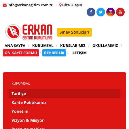
info@erkanegitim.com.tr
Bize Ulaşın
Sınav Sonuçları
ANA SAYFA
KURUMSAL
KURSLARIMIZ
OKULLARIMIZ
ÖN KAYIT FORMU
REHBERLİK
İLETİŞİM
KURUMSAL
Tarihçe
Kalite Politikamız
Yönetim
Vizyon & Misyon