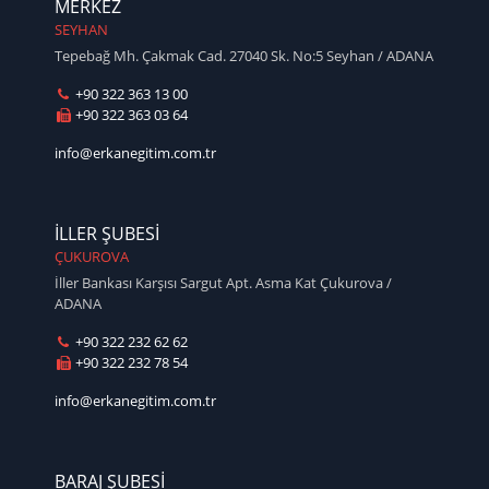
MERKEZ
SEYHAN
Tepebağ Mh. Çakmak Cad. 27040 Sk. No:5 Seyhan / ADANA
+90 322 363 13 00
+90 322 363 03 64
info@erkanegitim.com.tr
İLLER ŞUBESİ
ÇUKUROVA
İller Bankası Karşısı Sargut Apt. Asma Kat Çukurova /
ADANA
+90 322 232 62 62
+90 322 232 78 54
info@erkanegitim.com.tr
BARAJ ŞUBESİ