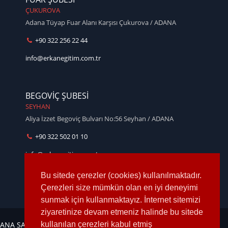
ÇUKUROVA
Adana Tüyap Fuar Alanı Karşısı Çukurova / ADANA
+90 322 256 22 44
info@erkanegitim.com.tr
BEGOVİÇ ŞUBESİ
SEYHAN
Aliya İzzet Begoviç Bulvarı No:56 Seyhan / ADANA
+90 322 502 01 10
info@erkanegitim.com.tr
Bu sitede çerezler (cookies) kullanılmaktadır.
Çerezleri size mümkün olan en iyi deneyimi
sunmak için kullanmaktayız. İnternet sitemizi
ziyaretinize devam etmeniz halinde bu sitede
ANA SAYFA
KURUMSAL
KURSLARIMIZ
OKULLARIMIZ
İLETİŞİM
KAYIT
kullanılan çerezleri kabul etmiş