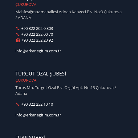
ÇUKUROVA
Mahfesığmaz mahallesi Adnan Kahveci Blv. No:9 Çukurova
/ ADANA
+90 322 202 0 303
+90 322 232 00 70
+90 322 232 20 92
info@erkanegitim.com.tr
TURGUT ÖZAL ŞUBESİ
ÇUKUROVA
Toros Mh. Turgut Özal Blv. Özgül Apt. No:13 Çukurova /
Adana
+90 322 232 10 10
info@erkanegitim.com.tr
FUAR ŞUBESİ