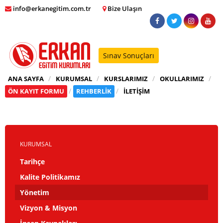
info@erkanegitim.com.tr
Bize Ulaşın
Sınav Sonuçları
ANA SAYFA
KURUMSAL
KURSLARIMIZ
OKULLARIMIZ
ÖN KAYIT FORMU
REHBERLİK
İLETİŞİM
KURUMSAL
Tarihçe
Kalite Politikamız
Yönetim
Vizyon & Misyon