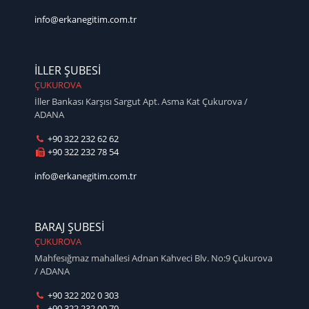
info@erkanegitim.com.tr
İLLER ŞUBESİ
ÇUKUROVA
İller Bankası Karşısı Sargut Apt. Asma Kat Çukurova /
ADANA
+90 322 232 62 62
+90 322 232 78 54
info@erkanegitim.com.tr
BARAJ ŞUBESİ
ÇUKUROVA
Mahfesığmaz mahallesi Adnan Kahveci Blv. No:9 Çukurova
/ ADANA
+90 322 202 0 303
+90 322 232 00 70