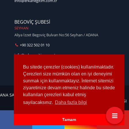
info@erkanegitim.com.tr
BEGOVİÇ ŞUBESİ
SEYHAN
Aliya İzzet Begoviç Bulvarı No:56 Seyhan / ADANA
+90 322 502 01 10
info@erkanegitim.com.tr
Bu sitede çerezler (cookies) kullanılmaktadır.
Çerezleri size mümkün olan en iyi deneyimi
sunmak için kullanmaktayız. İnternet sitemizi
ziyaretinize devam etmeniz halinde bu sitede
ANA SAYFA
KURUMSAL
KURSLARIMIZ
OKULLARIMIZ
İLETİŞİM
KAYIT
kullanılan çerezleri kabul etmiş
DOSYASI
sayılacaksınız.
Daha fazla bilgi
Tamam