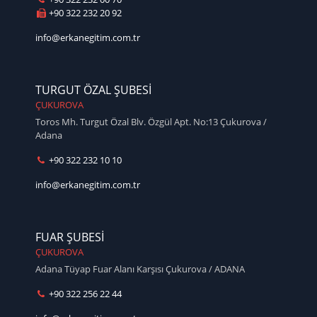
+90 322 232 20 92
info@erkanegitim.com.tr
TURGUT ÖZAL ŞUBESİ
ÇUKUROVA
Toros Mh. Turgut Özal Blv. Özgül Apt. No:13 Çukurova /
Adana
+90 322 232 10 10
info@erkanegitim.com.tr
FUAR ŞUBESİ
ÇUKUROVA
Adana Tüyap Fuar Alanı Karşısı Çukurova / ADANA
+90 322 256 22 44