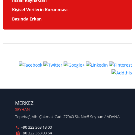
İnsan Kaynakları
Kişisel Verilerin Korunması
Basında Erkan
MERKEZ
SEYHAN
Tepebağ Mh. Çakmak Cad. 27040 Sk. No:5 Seyhan / ADANA
+90 322 363 13 00
+90 322 363 03 64