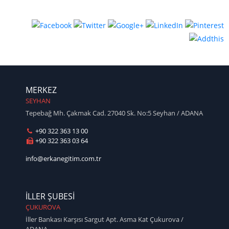
MERKEZ
SEYHAN
Tepebağ Mh. Çakmak Cad. 27040 Sk. No:5 Seyhan / ADANA
+90 322 363 13 00
+90 322 363 03 64
info@erkanegitim.com.tr
İLLER ŞUBESİ
ÇUKUROVA
İller Bankası Karşısı Sargut Apt. Asma Kat Çukurova /
ADANA