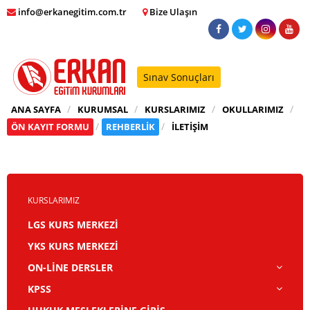
info@erkanegitim.com.tr
Bize Ulaşın
Sınav Sonuçları
ANA SAYFA
KURUMSAL
KURSLARIMIZ
OKULLARIMIZ
ÖN KAYIT FORMU
REHBERLİK
İLETİŞİM
KURSLARIMIZ
LGS KURS MERKEZİ
YKS KURS MERKEZİ
ON-LİNE DERSLER
KPSS