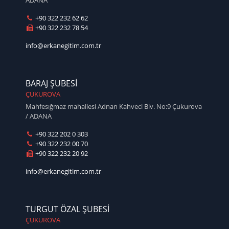
+90 322 232 62 62
+90 322 232 78 54
info@erkanegitim.com.tr
BARAJ ŞUBESİ
ÇUKUROVA
Mahfesığmaz mahallesi Adnan Kahveci Blv. No:9 Çukurova
/ ADANA
+90 322 202 0 303
+90 322 232 00 70
+90 322 232 20 92
info@erkanegitim.com.tr
TURGUT ÖZAL ŞUBESİ
ÇUKUROVA