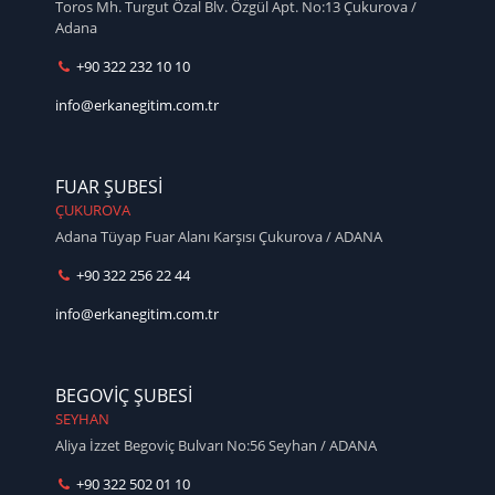
Toros Mh. Turgut Özal Blv. Özgül Apt. No:13 Çukurova /
Adana
+90 322 232 10 10
info@erkanegitim.com.tr
FUAR ŞUBESİ
ÇUKUROVA
Adana Tüyap Fuar Alanı Karşısı Çukurova / ADANA
+90 322 256 22 44
info@erkanegitim.com.tr
BEGOVİÇ ŞUBESİ
SEYHAN
Aliya İzzet Begoviç Bulvarı No:56 Seyhan / ADANA
+90 322 502 01 10