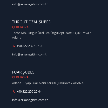
info@erkanegitim.com.tr
TURGUT ÖZAL ŞUBESİ
ÇUKUROVA
Toros Mh. Turgut Özal Blv. Özgül Apt. No:13 Çukurova /
Adana
+90 322 232 10 10
info@erkanegitim.com.tr
FUAR ŞUBESİ
ÇUKUROVA
Adana Tüyap Fuar Alanı Karşısı Çukurova / ADANA
+90 322 256 22 44
info@erkanegitim.com.tr