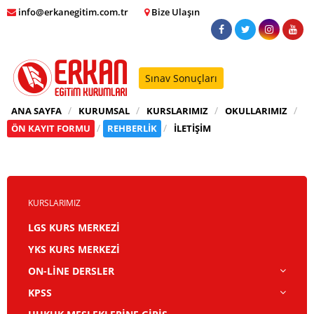
info@erkanegitim.com.tr
Bize Ulaşın
Sınav Sonuçları
ANA SAYFA
KURUMSAL
KURSLARIMIZ
OKULLARIMIZ
ÖN KAYIT FORMU
REHBERLİK
İLETİŞİM
KURSLARIMIZ
LGS KURS MERKEZİ
YKS KURS MERKEZİ
ON-LİNE DERSLER
KPSS