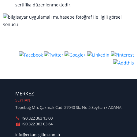
sertifika düzenlenmektedir.
MERKEZ
SEYHAN
Tepebağ Mh. Çakmak Cad. 27040 Sk. No:5 Seyhan / ADANA
+90 322 363 13 00
+90 322 363 03 64
info@erkanegitim.com.tr