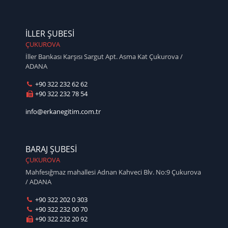
İLLER ŞUBESİ
ÇUKUROVA
İller Bankası Karşısı Sargut Apt. Asma Kat Çukurova /
ADANA
+90 322 232 62 62
+90 322 232 78 54
info@erkanegitim.com.tr
BARAJ ŞUBESİ
ÇUKUROVA
Mahfesığmaz mahallesi Adnan Kahveci Blv. No:9 Çukurova
/ ADANA
+90 322 202 0 303
+90 322 232 00 70
+90 322 232 20 92